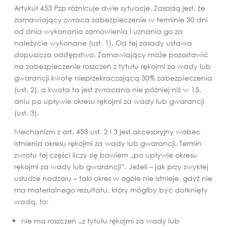
Artykuł 453 Pzp różnicuje dwie sytuacje. Zasadą jest, że
zamawiający zwraca zabezpieczenie w terminie 30 dni
od dnia wykonania zamówienia i uznania go za
należycie wykonane (ust. 1). Od tej zasady ustawa
dopuszcza odstępstwo. Zamawiający może pozostawić
na zabezpieczenie roszczeń z tytułu rękojmi za wady lub
gwarancji kwotę nieprzekraczającą 30% zabezpieczenia
(ust. 2), a kwota ta jest zwracana nie później niż w 15.
dniu po upływie okresu rękojmi za wady lub gwarancji
(ust. 3).
Mechanizm z art. 453 ust. 2 i 3 jest akcesoryjny wobec
istnienia okresu rękojmi za wady lub gwarancji. Termin
zwrotu tej części liczy się bowiem „po upływie okresu
rękojmi za wady lub gwarancji”. Jeżeli – jak przy zwykłej
usłudze nadzoru – taki okres w ogóle nie istnieje, gdyż nie
ma materialnego rezultatu, który mógłby być dotknięty
wadą, to:
nie ma roszczeń „z tytułu rękojmi za wady lub