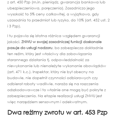
z art. 450 Pzp (m.in. pieniądz, gwarancja bankowa lub
ubezpieczeniowa, poręczenia). Zasadniczo jego
wysokość to 5% ceny całkowitej, a wyjątkowo, gdy
uzasadnia to przedmiot lub ryzyko, do 10% (art. 452 ust. 2
i 3 Pzp).
I tu pojawia się istotna różnica względem gwarancji
jakości.
ZNWU w swojej zasadniczej funkcji doskonale
pasuje do usługi nadzoru
, bo zabezpiecza dokładnie
ten reżim, który jest właściwy dla zobowiązania
starannego działania tj. odpowiedzialność za
niewykonanie lub nienależyte wykonanie obowiązków
(art. 471 k.c.). Inspektor, który nie był obecny na
budowie, nie dopełnił czynności odbiorowych czy
odbierał roboty wadliwie, naraża się na roszczenia
odszkodowawcze i to właśnie one mogą być pokryte z
zabezpieczenia. Na etapie realizacji usługi ZNWU jest
więc narzędziem sensownym i adekwatnym.
Dwa reżimy zwrotu w art. 453 Pzp