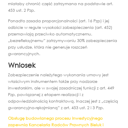
miałaby chronić część zatrzymana na podstawie art.
453 ust. 2 Pzp.
Ponadto zasada proporcjonalności (art. 16 Pzp) i jej
odbicie w regule wysokości zabezpieczenia (art. 452)
przemawiają przeciwko automatycznemu,
„bezrefleksyjnemu” zatrzymywaniu 30% zabezpieczenia
przy usłudze, która nie generuje roszczeń
gwarancyjnych.
Wniosek
Zabezpieczenie należytego wykonania umowy jest
właściwym instrumentem także przy nadzorze
inwestorskim, ale w swojej zasadniczej funkcji z art. 449
Pzp, powiązanej z etapem realizacji i z
odpowiedzialnością kontraktową. Inaczej jest z „częścią
gwarancyjno-rękojmianą” z art. 453 ust. 2 i 3 Pzp.
Obsługę budowlanego procesu inwestycyjnego
zapewnia Kancelaria Radców Prawnych Bieluk i