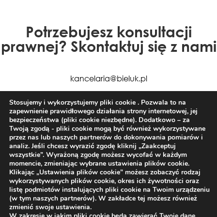
Potrzebujesz konsultacji
prawnej? Skontaktuj się z nami
kancelaria@bieluk.pl
+48 85 663 77 50
Stosujemy i wykorzystujemy pliki cookie . Pozwala to na
zapewnienie prawidłowego działania strony internetowej, jej
bezpieczeństwa (pliki cookie niezbędne). Dodatkowo – za
Twoją zgodą - pliki cookie mogą być również wykorzystywane
przez nas lub naszych partnerów do dokonywania pomiarów i
analiz. Jeśli chcesz wyrazić zgodę kliknij „Zaakceptuj
wszystkie”. Wyrażoną zgodę możesz wycofać w każdym
Kancelaria Radców Prawnych Bieluk i Partnerzy
momencie, zmieniając wybrane ustawienia plików cookie.
Klikając „Ustawienia plików cookie” możesz zobaczyć rodzaj
ul. Warszawska 14 lok 3, Białystok 15-063, tel. +48
wykorzystywanych plików cookie, okres ich żywotności oraz
listę podmiotów instalujących pliki cookie na Twoim urządzeniu
85 66 54 441, kancelaria@bieluk.pl
(w tym naszych partnerów). W zakładce tej możesz również
zmienić swoje ustawienia.
W zakresie w jakim pliki cookie będą zawierać Twoje dane