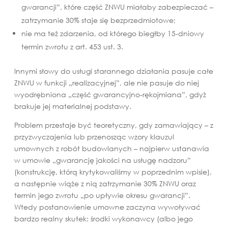
gwarancji”, które część ZNWU miałaby zabezpieczać –
zatrzymanie 30% staje się bezprzedmiotowe;
nie ma też zdarzenia, od którego biegłby 15-dniowy
termin zwrotu z art. 453 ust. 3.
Innymi słowy do usługi starannego działania pasuje całe
ZNWU w funkcji „realizacyjnej”, ale nie pasuje do niej
wyodrębniona „część gwarancyjno-rękojmiana”, gdyż
brakuje jej materialnej podstawy.
Problem przestaje być teoretyczny, gdy zamawiający – z
przyzwyczajenia lub przenosząc wzory klauzul
umownych z robót budowlanych – najpierw ustanawia
w umowie „gwarancję jakości na usługę nadzoru”
(konstrukcję, którą krytykowaliśmy w poprzednim wpisie),
a następnie wiąże z nią zatrzymanie 30% ZNWU oraz
termin jego zwrotu „po upływie okresu gwarancji”.
Wtedy postanowienie umowne zaczyna wywoływać
bardzo realny skutek: środki wykonawcy (albo jego