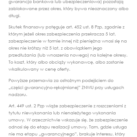
gwarancja bankowa lub ubezpieczeniowa) pozostają
zablokowane przez okres, który bywa nieoznaczony albo
długi.
Skutek finansowy potęguje art. 452 ust. 8 Pzp, zgodnie z
którym jeżeli okres zabezpieczenia przekracza 5 lat,
zabezpieczenie w formie innej niż pieniężna wnosi się na
okres nie krótszy niż 5 lat, z obowiązkiem jego
przedłużania (lub wnoszenia nowego) na kolejne okresy.
To koszt, który albo obciąży wykonawcę, albo zostanie
wkalkulowany w cenę oferty.
Powyższe przemawia za ostrożnym podejściem do
„części gwarancyjno-rękojmianej” ZNWU przy usługach
nadzoru.
Art. 449 ust. 2 Pzp wiąże zabezpieczenie z roszczeniami z
tytułu niewykonania lub nienależytego wykonania
umowy. W orzecznictwie wskazuje się, że zabezpieczenie
odnosi się do etapu realizacji umowy. Tam, gdzie usługa
nie ma etapu „gwarancyjnego”, brakuje interesu, który