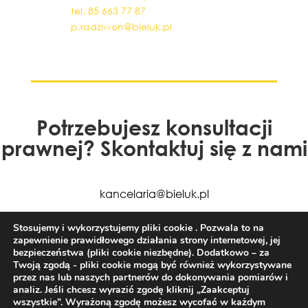
tel. 85 663 77 87
p.radziwon@bieluk.pl
Potrzebujesz konsultacji
prawnej? Skontaktuj się z nami
kancelaria@bieluk.pl
+48 85 663 77 50
Stosujemy i wykorzystujemy pliki cookie . Pozwala to na
zapewnienie prawidłowego działania strony internetowej, jej
bezpieczeństwa (pliki cookie niezbędne). Dodatkowo – za
Twoją zgodą - pliki cookie mogą być również wykorzystywane
przez nas lub naszych partnerów do dokonywania pomiarów i
analiz. Jeśli chcesz wyrazić zgodę kliknij „Zaakceptuj
wszystkie”. Wyrażoną zgodę możesz wycofać w każdym
Kancelaria Radców Prawnych Bieluk i Partnerzy