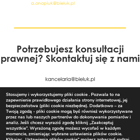
a.onopiuk@bieluk.pl
Potrzebujesz konsultacji
prawnej? Skontaktuj się z nami
kancelaria@bieluk.pl
+48 85 663 77 50
Stosujemy i wykorzystujemy pliki cookie . Pozwala to na
zapewnienie prawidłowego działania strony internetowej, jej
bezpieczeństwa (pliki cookie niezbędne). Dodatkowo – za
Twoją zgodą - pliki cookie mogą być również wykorzystywane
przez nas lub naszych partnerów do dokonywania pomiarów i
analiz. Jeśli chcesz wyrazić zgodę kliknij „Zaakceptuj
wszystkie”. Wyrażoną zgodę możesz wycofać w każdym
Kancelaria Radców Prawnych Bieluk i Partnerzy
momencie, zmieniając wybrane ustawienia plików cookie.
Klikając „Ustawienia plików cookie” możesz zobaczyć rodzaj