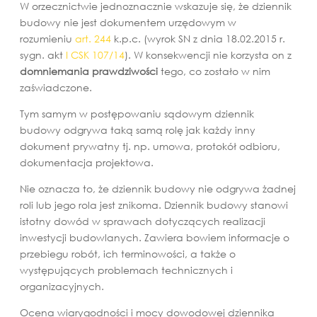
W orzecznictwie jednoznacznie wskazuje się, że dziennik
budowy nie jest dokumentem urzędowym w
rozumieniu
art. 244
k.p.c. (wyrok SN z dnia 18.02.2015 r.
sygn. akt
I CSK 107/14
). W konsekwencji nie korzysta on z
domniemania
prawdziwości
tego, co zostało w nim
zaświadczone.
Tym samym w postępowaniu sądowym dziennik
budowy odgrywa taką samą rolę jak każdy inny
dokument prywatny tj. np. umowa, protokół odbioru,
dokumentacja projektowa.
Nie oznacza to, że dziennik budowy nie odgrywa żadnej
roli lub jego rola jest znikoma. Dziennik budowy stanowi
istotny dowód w sprawach dotyczących realizacji
inwestycji budowlanych. Zawiera bowiem informacje o
przebiegu robót, ich terminowości, a także o
występujących problemach technicznych i
organizacyjnych.
Ocena wiarygodności i mocy dowodowej dziennika