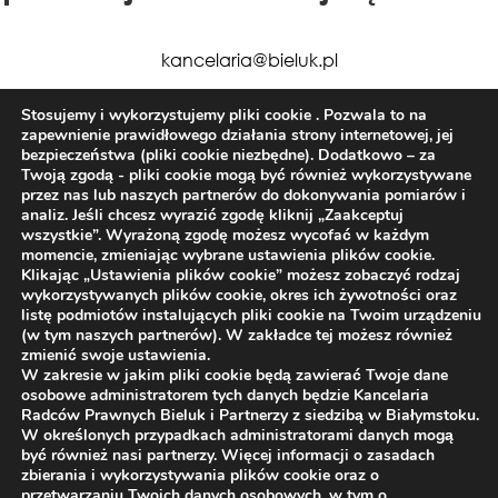
kancelaria@bieluk.pl
+48 85 663 77 50
Stosujemy i wykorzystujemy pliki cookie . Pozwala to na
zapewnienie prawidłowego działania strony internetowej, jej
bezpieczeństwa (pliki cookie niezbędne). Dodatkowo – za
Twoją zgodą - pliki cookie mogą być również wykorzystywane
przez nas lub naszych partnerów do dokonywania pomiarów i
analiz. Jeśli chcesz wyrazić zgodę kliknij „Zaakceptuj
wszystkie”. Wyrażoną zgodę możesz wycofać w każdym
Kancelaria Radców Prawnych Bieluk i Partnerzy
momencie, zmieniając wybrane ustawienia plików cookie.
Klikając „Ustawienia plików cookie” możesz zobaczyć rodzaj
ul. Warszawska 14 lok 3, Białystok 15-063, tel. +48
wykorzystywanych plików cookie, okres ich żywotności oraz
listę podmiotów instalujących pliki cookie na Twoim urządzeniu
85 66 54 441, kancelaria@bieluk.pl
(w tym naszych partnerów). W zakładce tej możesz również
zmienić swoje ustawienia.
W zakresie w jakim pliki cookie będą zawierać Twoje dane
oddział w Warszawie
osobowe administratorem tych danych będzie Kancelaria
Radców Prawnych Bieluk i Partnerzy z siedzibą w Białymstoku.
ul. Karolkowa 28/114, Warszawa 00-750, tel. +48
W określonych przypadkach administratorami danych mogą
być również nasi partnerzy. Więcej informacji o zasadach
604 911 128
zbierania i wykorzystywania plików cookie oraz o
przetwarzaniu Twoich danych osobowych, w tym o