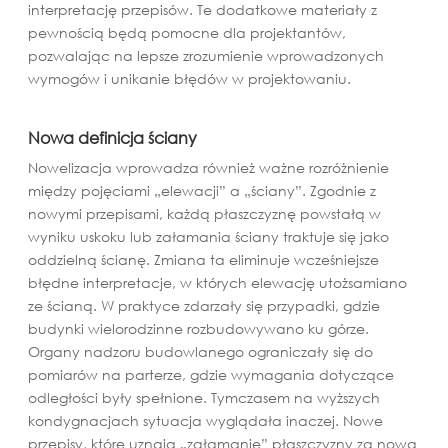
interpretację przepisów. Te dodatkowe materiały z
pewnością będą pomocne dla projektantów,
pozwalając na lepsze zrozumienie wprowadzonych
wymogów i unikanie błędów w projektowaniu.
Nowa definicja ściany
Nowelizacja wprowadza również ważne rozróżnienie
między pojęciami „elewacji” a „ściany”. Zgodnie z
nowymi przepisami, każdą płaszczyznę powstałą w
wyniku uskoku lub załamania ściany traktuje się jako
oddzielną ścianę. Zmiana ta eliminuje wcześniejsze
błędne interpretacje, w których elewację utożsamiano
ze ścianą. W praktyce zdarzały się przypadki, gdzie
budynki wielorodzinne rozbudowywano ku górze.
Organy nadzoru budowlanego ograniczały się do
pomiarów na parterze, gdzie wymagania dotyczące
odległości były spełnione. Tymczasem na wyższych
kondygnacjach sytuacja wyglądała inaczej. Nowe
przepisy, które uznają „załamanie” płaszczyzny za nową