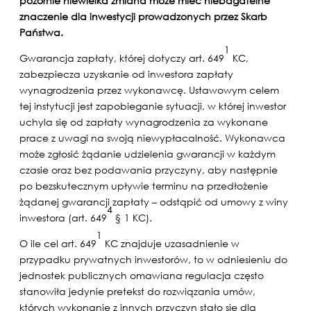
pozornie niewielka zmiana może mieć niebagatelne
znaczenie dla inwestycji prowadzonych przez Skarb
Państwa.
1
Gwarancja zapłaty, której dotyczy art. 649
KC,
zabezpiecza uzyskanie od inwestora zapłaty
wynagrodzenia przez wykonawcę. Ustawowym celem
tej instytucji jest zapobieganie sytuacji, w której inwestor
uchyla się od zapłaty wynagrodzenia za wykonane
prace z uwagi na swoją niewypłacalność. Wykonawca
może zgłosić żądanie udzielenia gwarancji w każdym
czasie oraz bez podawania przyczyny, aby następnie
po bezskutecznym upływie terminu na przedłożenie
żądanej gwarancji zapłaty – odstąpić od umowy z winy
4
inwestora (art. 649
§ 1 KC).
1
O ile cel art. 649
KC znajduje uzasadnienie w
przypadku prywatnych inwestorów, to w odniesieniu do
jednostek publicznych omawiana regulacja często
stanowiła jedynie pretekst do rozwiązania umów,
których wykonanie z innych przyczyn stało się dla