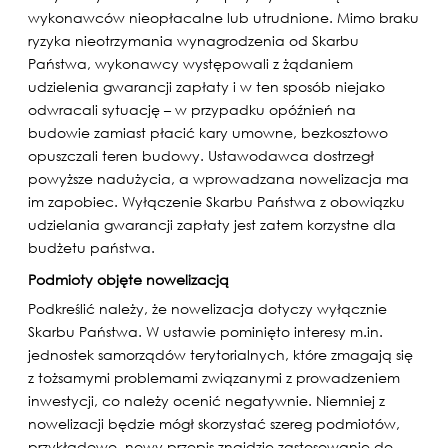
wykonawców nieopłacalne lub utrudnione. Mimo braku
ryzyka nieotrzymania wynagrodzenia od Skarbu
Państwa, wykonawcy występowali z żądaniem
udzielenia gwarancji zapłaty i w ten sposób niejako
odwracali sytuację – w przypadku opóźnień na
budowie zamiast płacić kary umowne, bezkosztowo
opuszczali teren budowy. Ustawodawca dostrzegł
powyższe nadużycia, a wprowadzana nowelizacja ma
im zapobiec. Wyłączenie Skarbu Państwa z obowiązku
udzielania gwarancji zapłaty jest zatem korzystne dla
budżetu państwa.
Podmioty objęte nowelizacją
Podkreślić należy, że nowelizacja dotyczy wyłącznie
Skarbu Państwa. W ustawie pominięto interesy m.in.
jednostek samorządów terytorialnych, które zmagają się
z tożsamymi problemami związanymi z prowadzeniem
inwestycji, co należy ocenić negatywnie. Niemniej z
nowelizacji będzie mógł skorzystać szereg podmiotów,
przykładowo, nowy przepis znajdzie zastosowanie do