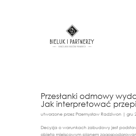
Przesłanki odmowy wyda
Jak interpretować przep
utworzone przez
Przemysław Radziwon
|
gru 
Decyzja o warunkach zabudowy jest podstawą
objęta miejscowym planem zagospodarowania 